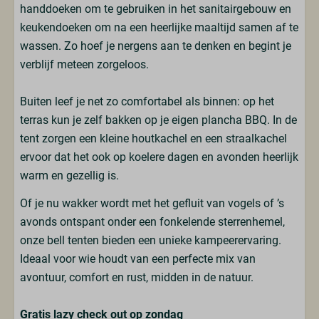
handdoeken om te gebruiken in het sanitairgebouw en
Slaapkamer
keukendoeken om na een heerlijke maaltijd samen af te
wassen. Zo hoef je nergens aan te denken en begint je
Inclusief opgemaakte bedden
verblijf meteen zorgeloos.
Elektrisch verwarmde deken
Queensize bed: 1
Buiten leef je net zo comfortabel als binnen: op het
terras kun je zelf bakken op je eigen plancha BBQ. In de
Verwarming & Verkoeling
tent zorgen een kleine houtkachel en een straalkachel
ervoor dat het ook op koelere dagen en avonden heerlijk
Houtkachel
warm en gezellig is.
Straalkachel
Of je nu wakker wordt met het gefluit van vogels of ’s
Entertainment
avonds ontspant onder een fonkelende sterrenhemel,
onze bell tenten bieden een unieke kampeerervaring.
Wifi
Ideaal voor wie houdt van een perfecte mix van
Geluidinstallatie
avontuur, comfort en rust, midden in de natuur.
Veiligheid
Gratis lazy check out op zondag