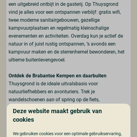
een uitgebreid ontbijt in de gasterij. Op Thuysgrond
vind je alles voor een ontspannen verblijf: gratis wifi,
twee moderne sanitairgebouwen, gezellige
kampvuurplaatsen en regelmatig kleinschalige
evenementen en activiteiten. Overdag kun je actief de
natuur in of juist rustig ontspannen, ’s avonds een
kampvuur maken en de sterrenhemel bewonderen, het
ultieme buitenlevengevoel.
Ontdek de Brabantse Kempen en daarbuiten
Thuysgrond is de ideale uitvalsbasis voor
natuurliefhebbers en avonturiers. Trek je
wandelschoenen aan of spring op de fiets,
mountainbike of ruiterroute en verken de omliggende
Deze website maakt gebruik van
natuurparels zoals de
Cartierheide
en de
Lommelse
cookies
Sahara
. Bezoek sfeervolle dorpjes zoals
Eersel
, de
historische
Postelse Abdij
of de serene
Achelse Kluis
.
We gebruiken cookies voor een optimale gebruikservaring,