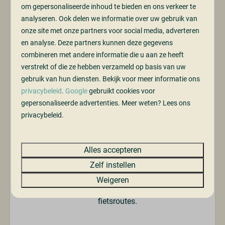
Wie zin heeft in wat stadsleven, rijdt binnen korte tijd
om gepersonaliseerde inhoud te bieden en ons verkeer te
naar Eindhoven, Tilburg of ’s-Hertogenbosch, en ook
analyseren. Ook delen we informatie over uw gebruik van
een dagtrip naar België, bijvoorbeeld
Antwerpen
, is
onze site met onze partners voor social media, adverteren
eenvoudig te plannen.
en analyse. Deze partners kunnen deze gegevens
combineren met andere informatie die u aan ze heeft
verstrekt of die ze hebben verzameld op basis van uw
Thuysgrond combineert de rust van de natuur met
gebruik van hun diensten. Bekijk voor meer informatie ons
eindeloze mogelijkheden voor avontuur en ontdekking,
privacybeleid
.
Google
gebruikt cookies voor
de perfecte plek voor een onbezorgde vakantie
gepersonaliseerde advertenties. Meer weten? Lees ons
privacybeleid.
Daarom Thuysgrond
Alles accepteren
Zelf instellen
Natuur aan je deur
Weigeren
Direct toegang tot bossen, water en wandel- &
fietsroutes.