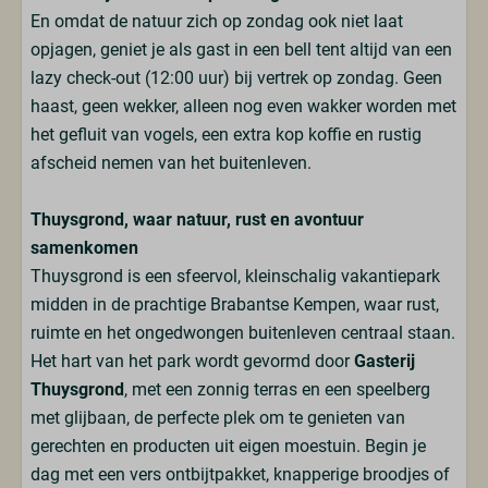
Rookmelder
En omdat de natuur zich op zondag ook niet laat
opjagen, geniet je als gast in een bell tent altijd van een
Buiten
lazy check-out (12:00 uur) bij vertrek op zondag. Geen
haast, geen wekker, alleen nog even wakker worden met
Terras
het gefluit van vogels, een extra kop koffie en rustig
Loungeset
afscheid nemen van het buitenleven.
Veranda
Plancha BBQ
Thuysgrond, waar natuur, rust en avontuur
samenkomen
Toegankelijkheid
Thuysgrond is een sfeervol, kleinschalig vakantiepark
midden in de prachtige Brabantse Kempen, waar rust,
Gelijkvloers
ruimte en het ongedwongen buitenleven centraal staan.
Het hart van het park wordt gevormd door
Gasterij
Services
Thuysgrond
, met een zonnig terras en een speelberg
Ontbijtservice mogelijk (bij te reserveren)
met glijbaan, de perfecte plek om te genieten van
Inclusief eindschoonmaak
gerechten en producten uit eigen moestuin. Begin je
dag met een vers ontbijtpakket, knapperige broodjes of