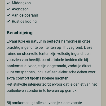
Middagzon
Avondzon
Aan de bosrand
Rustige ligging
Dichtbij het toiletgebouw
Beschrijving
Schaduw
Ervaar luxe en natuur in perfecte harmonie in onze
Keuken
prachtig ingerichte bell tenten op Thuysgrond. Deze
ruime en sfeervolle tenten zijn volledig ingericht en
Koffiecupmachine
voorzien van heerlijk comfortabele bedden die bij
Koelkast
aankomst al voor je zijn opgemaakt, zodat je direct
Waterkoker
kunt ontspannen,
inclusief een elektrische deken voor
Drinkglazen
extra comfort tijdens koelere nachten.
Keukendoeken
Het stijlvolle interieur zorgt ervoor dat je geniet van het
buitenleven zonder in te leveren op gemak.
Badkamer
Bij aankomst ligt alles al voor je klaar: zachte
Handdoeken